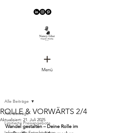
Menü
Beitrag
Alle Beiträge
ROLLE & VORWÄRTS 2/4
Alle Beiträge
Aktualisiert:
21. Juli 2025
Limitierte Preisangebote
Wandel gestalten – Deine Rolle im 
Infos zu den Fotoshootings