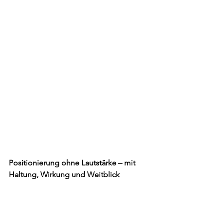
Positionierung ohne Lautstärke – mit 
Haltung, Wirkung und Weitblick
Viele, die sich für gesellschaftlichen 
Wandel einsetzen, scheuen sich davor, 