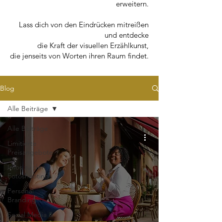
erweitern.
Lass dich von den Eindrücken mitreißen
und entdecke
die Kraft der visuellen Erzählkunst,
die jenseits von Worten ihren Raum findet.
Blog
Alle Beiträge
Alle Beiträge
Limitierte
Preisangebote
Infos zu den
Fotoshootings
Personal
Branding
Social Media &