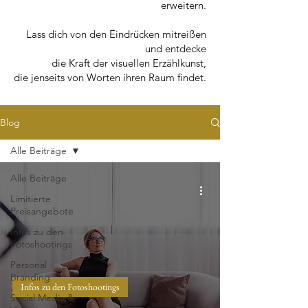
erweitern.
Lass dich von den Eindrücken mitreißen
und entdecke
die Kraft der visuellen Erzählkunst,
die jenseits von Worten ihren Raum findet.
Blog
Alle Beiträge
Alle Beiträge
Limitierte
Preisangebote
Infos zu den
Fotoshootings
Personal
Branding
Infos zu den Fotoshootings
Social Media &