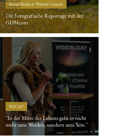
Website
Social Media & Website Content
Content
Die Fotografische Reportage mit der
RECAP
GDMcom
Das Kleine
Atelier
Die
Fotografische
Reportage
Klarheit &
Sichtbarkeit
RECAP
"In der Mitte des Lebens geht es nicht
mehr ums Werden, sondern ums Sein."