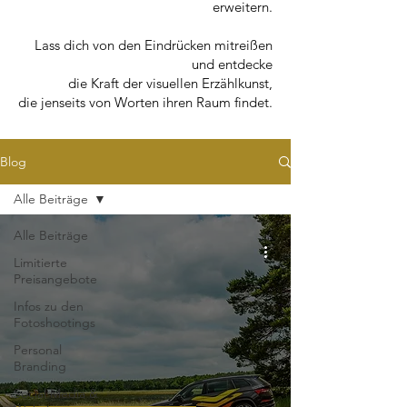
erweitern.
Lass dich von den Eindrücken mitreißen
und entdecke
die Kraft der visuellen Erzählkunst,
die jenseits von Worten ihren Raum findet.
Blog
Alle Beiträge
Alle Beiträge
Limitierte
Preisangebote
Infos zu den
Fotoshootings
Personal
Branding
Social Media &