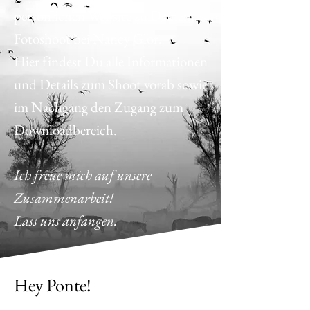
persönlichen Website zu Deinem
Fotoshoot bei Nancy Glor.
Hier findest Du alle Informationen
und Details zum Shoot vorab sowie
im Nachgang den Zugang zum
Downloadbereich.
Ich freue mich auf unsere
Zusammenarbeit!
Lass uns anfangen.
Hey Ponte!