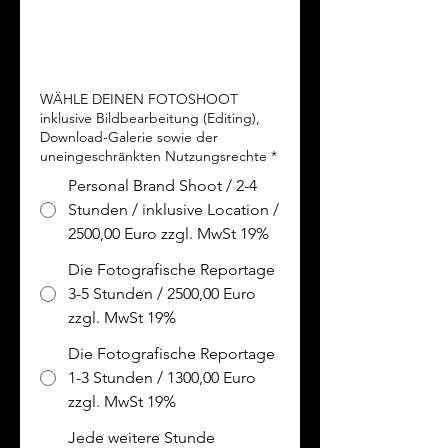
Accessoires (nach eigenem Gusto und 
 Reportage
eigener Persönlichkeit)

Schmuck, Brillen, Taschen, Tücher, 
WÄHLE DEINEN FOTOSHOOT
Handschuhe, Sonnenbrillen, Mützen, 
inklusive Bildbearbeitung (Editing),
Schuhe, Stiefel, Mäntel, Schrim, 
Download-Galerie sowie der
uneingeschränkten Nutzungsrechte
*
Regenschirm, Kappe, Sonnenhut, etc..

Personal Brand Shoot / 2-4
! Diese Aufführungen verstehen sich 
Stunden / inklusive Location /
als Empfehlung. Die Beschaffung von 
2500,00 Euro zzgl. MwSt 19%
Garderobe und Accessoires  ist nicht 
Die Fotografische Reportage
im Preis enthalten.

3-5 Stunden / 2500,00 Euro
zzgl. MwSt 19%
MAKE UP & HAIRSTYLING

Die Fotografische Reportage
Ich empfehle natürliches Make Up je 
1-3 Stunden / 1300,00 Euro
nach Typ mit intensiveren Lippenstift 
zzgl. MwSt 19%
oder nude Töne.

Jede weitere Stunde