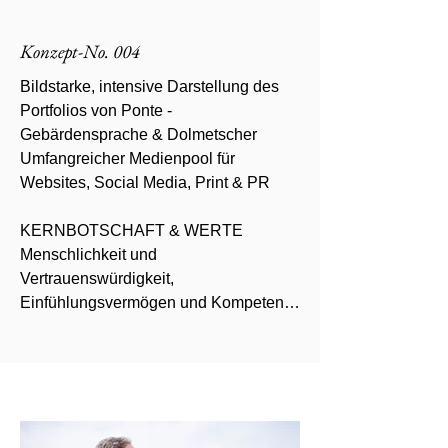
Konzept-No. 004
Bildstarke, intensive Darstellung des 
Portfolios von Ponte - 
Gebärdensprache & Dolmetscher

Umfangreicher Medienpool für 
Websites, Social Media, Print & PR

KERNBOTSCHAFT & WERTE 

Menschlichkeit und 
Vertrauenswürdigkeit, 
Einfühlungsvermögen und Kompetenz, 
umfangreiche Expertisen als 
Soloselbständige und geballte Kraft als 
Unternehmerinnen-Gruppe

Moodboard
Klarheit, - Zusammenhalt, - Stärke, - 
Freude, - Zuverlässigkeit, - Energie, - 