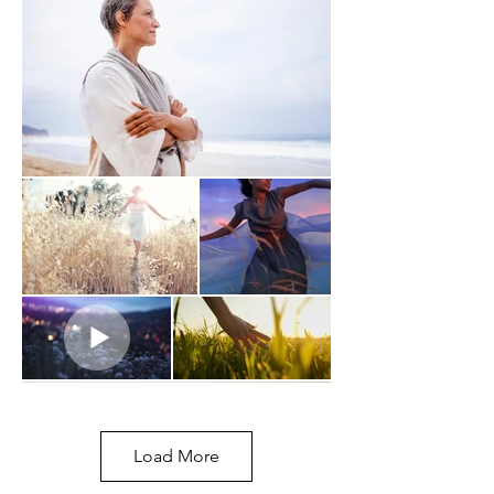
SYMPATHIE 

ZIELGRUPPE

Unternehmen, Veranstalter 

BRANDING FARBEN & STIL

Kupfer und Petrol bilden den farblichen 
Rahmen um die Marke. Die Fotografien 
und Filme sollten in hellen, warmen 
Tönen gehalten werden. Erdige und 
Kupfertöne in unterschiedlichen 
Nuancen ergänzen und kontrastieren 
die Logofarben.

Ein Hauch cyan, türkis oder helles grün 
können als Highlighter in den Fotos 
und Squenzen ganz dezent 
auftauchen.

Load More