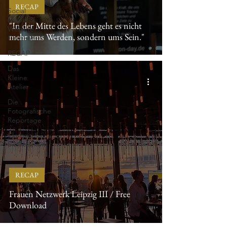
RECAP
Social
Media &
"In der Mitte des Lebens geht es nicht
Website
mehr ums Werden, sondern ums Sein."
Content
RECAP
Das
Kleine
Atelier
Die
Fotografische
Reportage
Klarheit &
Sichtbarkeit
RECAP
Frauen Netzwerk Leipzig III / Free
Download