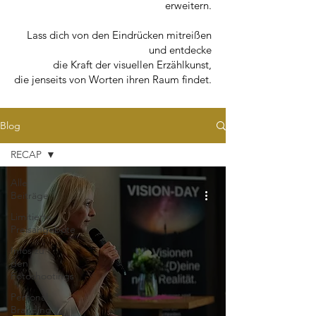
erweitern.
Lass dich von den Eindrücken mitreißen
und entdecke
die Kraft der visuellen Erzählkunst,
die jenseits von Worten ihren Raum findet.
Blog
RECAP
Alle
Beiträge
Limitierte
Preisangebote
Infos zu
den
Fotoshootings
Personal
Branding